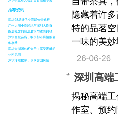
自带茶具，
深圳硕兰私人会所全套性福享受
推荐资讯
隐藏着许多
深圳98场微信交流群价值解析
特的品茗空
广州大圈小圈经纪与深圳大圈群：
圈层社交的底层逻辑与进阶路径
深圳金城会所，畅享都市风情的奢
一味的美妙
华享受
深圳金湖园休闲会所：享受湖畔的
休闲氛围
26-06-26
深圳洋妞按摩，尽享异国风情
深圳高端
揭秘高端工
作室、预约